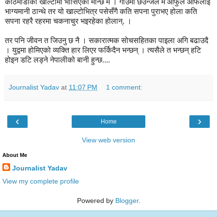
काठमाडौंको खाल्टोमा भासिएको मान्छे म । गाँउमा छउन्जेल म आफुले आफैलाई
भाग्यमानी ठान्थे तर यो खाल्टोभित्र पसेसँगै कति सपना पुराभए होला कति
सपना रहरै रहरमा चकनाचुर भइरहेका होलान्. ।
तर पनि जीवन त जिउनु छ नै । सकारात्मक सोचसहितका पाइला अगि बढाउदै
। युद्वमा होमिएको व्यक्ति हार लिएर फर्किदैन भन्छन् । त्यसैले त भन्छन् हटि
होइन डटि लड्ने नेपालीको बानी हुन्छ....
Journalist Yadav
at
11:07 PM
1 comment:
‹
›
Home
View web version
About Me
Journalist Yadav
View my complete profile
Powered by
Blogger
.